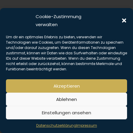
Cookie-Zustimmung
verwalten
Um dir ein optimales Erlebnis zu bieten, verwenden wir
Copyright © Alle Rechte vorbehalten. The Hemingway Club 2026 |
Technologien wie Cookies, um Geräteinformationen zu speichern
und/oder darauf zuzugreifen. Wenn du diesen Technologien
Impressum
|
Datenschutz
zustimmst, können wir Daten wie das Surfverhalten oder eindeutige
IDs auf dieser Website verarbeiten. Wenn du deine Zustimmung
nicht erteilst oder zurückziehst, können bestimmte Merkmale und
Funktionen beeinträchtigt werden.
Akzeptieren
Ablehnen
Einstellungen ansehen
Datenschutzerklärung
Impressum