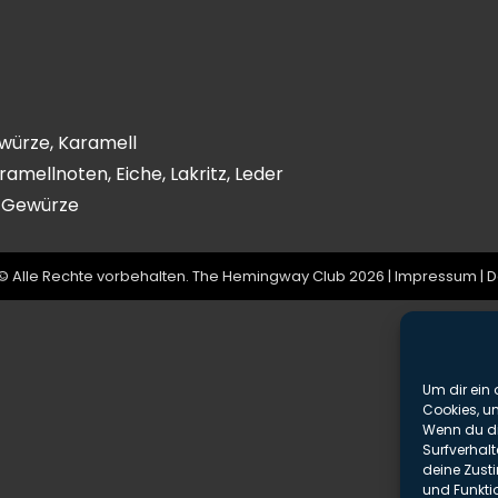
ewürze, Karamell
amellnoten, Eiche, Lakritz, Leder
, Gewürze
© Alle Rechte vorbehalten. The Hemingway Club 2026 |
Impressum
|
D
Um dir ein 
Cookies, u
Wenn du di
Surfverhalt
deine Zust
und Funkti