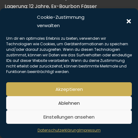
Lagerung: 12 Jahre, Ex-Bourbon Fässer
Alkoholgehalt: 43%
Cookie-Zustimmung
Beschreibung: Farbe: hell Gold
verwalten
Aroma: Rauchig, torfig, etwas Süße, Meersalz, Heu
Um dir ein optimales Erlebnis zu bieten, verwenden wir
Geschmack: süßliches Malz und Torf, Rauch
Technologien wie Cookies, um Geräteinformationen zu speichern
Abgang: lang, würzig, intensiver Rauch, verbranntes
und/oder darauf zuzugreifen. Wenn du diesen Technologien
zustimmst, können wir Daten wie das Surfverhalten oder eindeutige
Eichenholz
IDs auf dieser Website verarbeiten. Wenn du deine Zustimmung
mit Farbstoff
nicht erteilst oder zurückziehst, können bestimmte Merkmale und
Funktionen beeinträchtigt werden.
Copyright © Alle Rechte vorbehalten. The Hemingway Club 2026 |
Impressum
|
Datenschutz
Akzeptieren
Ablehnen
Einstellungen ansehen
Datenschutzerklärung
Impressum