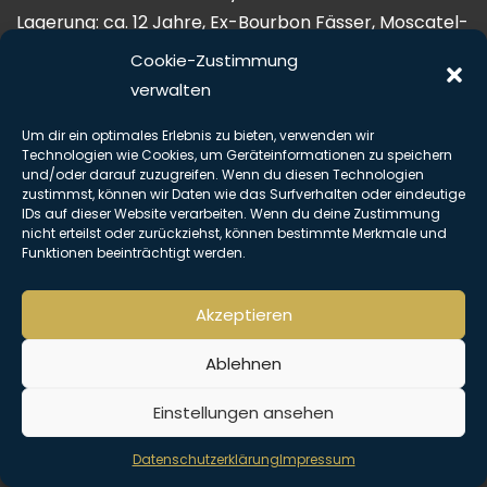
Lagerung: ca. 12 Jahre, Ex-Bourbon Fässer, Moscatel-
Weinfässer (6 Monate)
Cookie-Zustimmung
Alkoholgehalt: 43%
verwalten
Beschreibung: Farbe: hell Gold
Um dir ein optimales Erlebnis zu bieten, verwenden wir
Aroma: Rauch, fruchtige Noten, Toffee
Technologien wie Cookies, um Geräteinformationen zu speichern
Geschmack: kraftvoll, würzig, Rauch, Salz
und/oder darauf zuzugreifen. Wenn du diesen Technologien
zustimmst, können wir Daten wie das Surfverhalten oder eindeutige
Abgang: lang, robust, erneute Torfrauch und Salz
IDs auf dieser Website verarbeiten. Wenn du deine Zustimmung
mit Farbstoff
nicht erteilst oder zurückziehst, können bestimmte Merkmale und
Funktionen beeinträchtigt werden.
Copyright © Alle Rechte vorbehalten. The Hemingway Club 2026 |
Impressum
|
Datenschutz
Akzeptieren
Ablehnen
Einstellungen ansehen
Datenschutzerklärung
Impressum