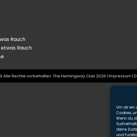
etwas Rauch
r etwas Rauch
ße
© Alle Rechte vorbehalten. The Hemingway Club 2026 |
Impressum
|
D
Um dir ein 
Cookies, u
Wenn du di
Surfverhalt
deine Zust
und Funkti