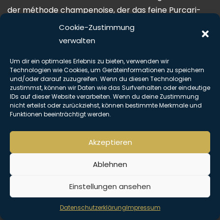
der méthode champenoise, der das feine Purcari-
Terroir mit dem außergewöhnlichen Verschnitt aus
Cookie-Zustimmung
Pinot Noir und Chardonnay zusammenführt. Die zarte
verwalten
Rosefarbe im Glas ist der Ausdruck der Eleganz, der
Um dir ein optimales Erlebnis zu bieten, verwenden wir
durch das blumige Bouquet mit subtilen Aromen von
Technologien wie Cookies, um Geräteinformationen zu speichern
schwarzen Johannisbeeren und einem
und/oder darauf zuzugreifen. Wenn du diesen Technologien
zustimmst, können wir Daten wie das Surfverhalten oder eindeutige
ausgewogenen, frischen Geschmack vervollständigt
IDs auf dieser Website verarbeiten. Wenn du deine Zustimmung
wird.
nicht erteilst oder zurückziehst, können bestimmte Merkmale und
Funktionen beeinträchtigt werden.
Ein außergewöhnlicher Sekt ausgezeichnet mit Gold
Medaille bei Challenge International du Vin, 2019 in
Akzeptieren
Bordeaux.
Ablehnen
Copyright © Alle Rechte vorbehalten. The Hemingway Club 2026 |
Impressum
|
Datenschutz
Einstellungen ansehen
Datenschutzerklärung
Impressum