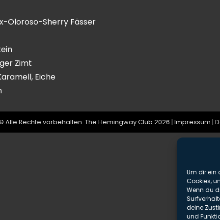
 Ex-Oloroso-Sherry Fässer
tein
iger Zimt
Karamell, Eiche
n
© Alle Rechte vorbehalten. The Hemingway Club 2026 |
Impressum
|
D
Um dir ein 
Cookies, u
Wenn du di
Surfverhalt
deine Zust
und Funkti