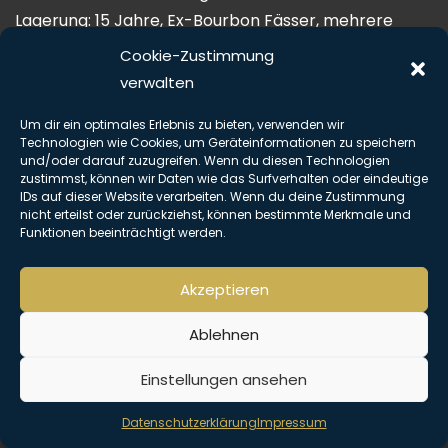
Lagerung: 15 Jahre, Ex-Bourbon Fässer, mehrere
Monate im Oloroso-Sherry Fass
Cookie-Zustimmung
Alkoholgehalt: 43%
verwalten
Beschreibung: Farbe: Kupfer
Um dir ein optimales Erlebnis zu bieten, verwenden wir
Aroma: Sherry umgeben von Honig und Malz,
Technologien wie Cookies, um Geräteinformationen zu speichern
Holzrauch, Eiche
und/oder darauf zuzugreifen. Wenn du diesen Technologien
zustimmst, können wir Daten wie das Surfverhalten oder eindeutige
Geschmack: weich, rund, süße Trauben, Eichenholz,
IDs auf dieser Website verarbeiten. Wenn du deine Zustimmung
Vanille
nicht erteilst oder zurückziehst, können bestimmte Merkmale und
Funktionen beeinträchtigt werden.
Abgang: mittellang, trocken, viel Eichenholz, Vanille
mit Farbstoff
Akzeptieren
Copyright © Alle Rechte vorbehalten. The Hemingway Club 2026 |
Impressum
|
Datenschutz
Ablehnen
Einstellungen ansehen
Datenschutzerklärung
Impressum