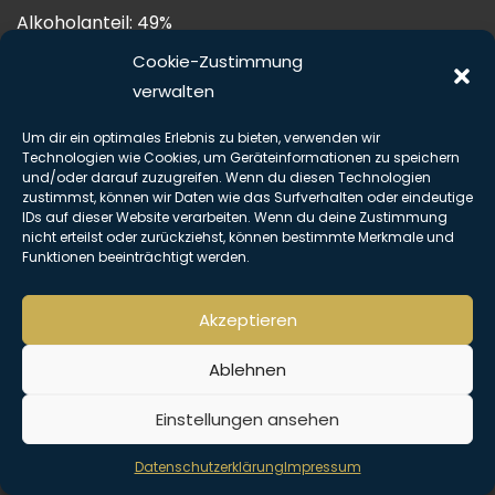
Alkoholanteil: 49%
Botanicals: Wacholder, Boretsch, Kerbel, Kresse,
Cookie-Zustimmung
Petersilie, Pimpinelle, Sauerampfer und Schnittlauch
verwalten
Serviervorschlag: Thomas Henry Tonic, getrocknete
Um dir ein optimales Erlebnis zu bieten, verwenden wir
Tomate, Basilikum
Technologien wie Cookies, um Geräteinformationen zu speichern
und/oder darauf zuzugreifen. Wenn du diesen Technologien
Copyright © Alle Rechte vorbehalten. The Hemingway Club 2026 |
zustimmst, können wir Daten wie das Surfverhalten oder eindeutige
Impressum
|
Datenschutz
IDs auf dieser Website verarbeiten. Wenn du deine Zustimmung
nicht erteilst oder zurückziehst, können bestimmte Merkmale und
Funktionen beeinträchtigt werden.
Akzeptieren
Ablehnen
Einstellungen ansehen
Datenschutzerklärung
Impressum