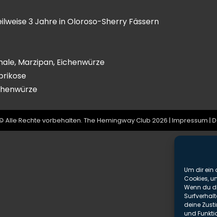
eilweise 3 Jahre in Oloroso-Sherry Fässern
chale, Marzipan, Eichenwürze
prikose
ichenwürze
© Alle Rechte vorbehalten. The Hemingway Club 2026 |
Impressum
|
D
Um dir ein 
Cookies, u
Wenn du di
Surfverhalt
deine Zust
und Funkti