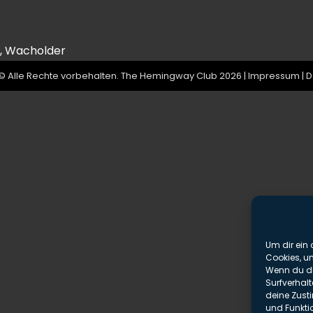
s, Wacholder
© Alle Rechte vorbehalten. The Hemingway Club 2026 |
Impressum
|
D
Um dir ein 
Cookies, u
Wenn du di
Surfverhalt
deine Zust
und Funkti