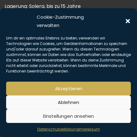
Lagerung: Solera, bis zu 15 Jahre
Alkoholanteil: 40%
Cookie-Zustimmung
Beschreibung: Farbe: dunkler Bernstein
verwalten
Aroma: süße Vanille, Karamell, Pflaume, Feige, etwas
Um dir ein optimales Erlebnis zu bieten, verwenden wir
Melasse
Technologien wie Cookies, um Geräteinformationen zu speichern
Geschmack: mild, cremig, Fruchtnoten, wieder etwas
und/oder darauf zuzugreifen. Wenn du diesen Technologien
zustimmst, können wir Daten wie das Surfverhalten oder eindeutige
Melasse
IDs auf dieser Website verarbeiten. Wenn du deine Zustimmung
Abgang: lang, trocken, aber trotzdem sanft
nicht erteilst oder zurückziehst, können bestimmte Merkmale und
Funktionen beeinträchtigt werden.
mit Farbstoff
Copyright © Alle Rechte vorbehalten. The Hemingway Club 2026 |
Akzeptieren
Impressum
|
Datenschutz
Ablehnen
Einstellungen ansehen
Datenschutzerklärung
Impressum