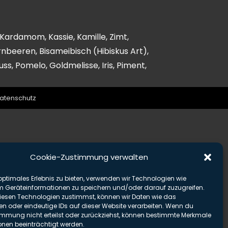
Kardamom, Kassie, Kamille, Zimt,
nbeeren, Bisameibisch (Hibiskus Art),
ss, Pomelo, Goldmelisse, Iris, Piment,
atenschutz
Cookie-Zustimmung verwalten
optimales Erlebnis zu bieten, verwenden wir Technologien wie
m Geräteinformationen zu speichern und/oder darauf zuzugreifen.
esen Technologien zustimmst, können wir Daten wie das
en oder eindeutige IDs auf dieser Website verarbeiten. Wenn du
immung nicht erteilst oder zurückziehst, können bestimmte Merkmale
onen beeinträchtigt werden.