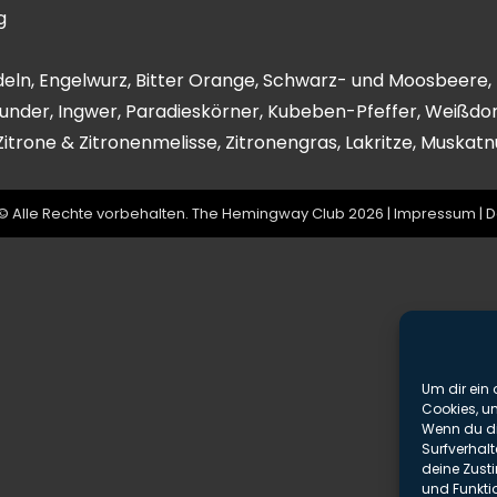
g
eln, Engelwurz, Bitter Orange, Schwarz- und Moosbeere, 
under, Ingwer, Paradieskörner, Kubeben-Pfeffer, Weißdor
Zitrone & Zitronenmelisse, Zitronengras, Lakritze, Muskatnu
© Alle Rechte vorbehalten. The Hemingway Club 2026 |
Impressum
|
D
Um dir ein 
Cookies, u
Wenn du di
Surfverhalt
deine Zust
und Funkti