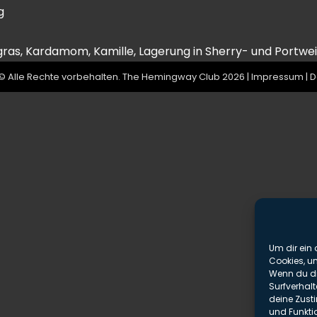
g
gras, Kardamom, Kamille, Lagerung in Sherry- und Portwe
© Alle Rechte vorbehalten. The Hemingway Club 2026 |
Impressum
|
D
Um dir ein 
Cookies, u
Wenn du di
Surfverhalt
deine Zust
und Funkti