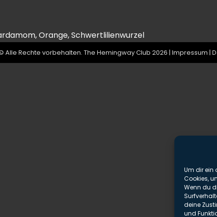
 Kardamom, Orange, Schwertlilienwurzel
© Alle Rechte vorbehalten. The Hemingway Club 2026 |
Impressum
|
D
Um dir ein 
Cookies, u
Wenn du di
Surfverhalt
deine Zust
und Funkti