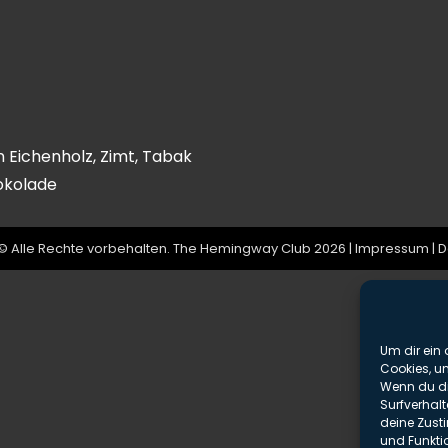
n Eichenholz, Zimt, Tabak
hokolade
© Alle Rechte vorbehalten. The Hemingway Club 2026 |
Impressum
|
D
Um dir ein 
Cookies, u
Wenn du di
Surfverhalt
deine Zust
und Funkti