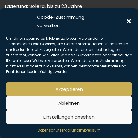
Lagerung: Solera, bis zu 23 Jahre
Alkoholanteil: 40%
Cookie-Zustimmung
Beschreibung: Farbe: Pariser Rot
verwalten
Aroma: süß, fruchtig, Rosinen, dunkle Trauben,
Um dir ein optimales Erlebnis zu bieten, verwenden wir
Karamell, Holz, Honig
Technologien wie Cookies, um Geräteinformationen zu speichern
Geschmack: weich, süß, Nougat, Karamell,
und/oder darauf zuzugreifen. Wenn du diesen Technologien
zustimmst, können wir Daten wie das Surfverhalten oder eindeutige
Trockenfrüchte, Schokolade,
IDs auf dieser Website verarbeiten. Wenn du deine Zustimmung
Abgang: Lang, ölig, süß, Schokolade, Eiche
nicht erteilst oder zurückziehst, können bestimmte Merkmale und
Funktionen beeinträchtigt werden.
mit Farbstoff
Copyright © Alle Rechte vorbehalten. The Hemingway Club 2026 |
Akzeptieren
Impressum
|
Datenschutz
Ablehnen
Einstellungen ansehen
Datenschutzerklärung
Impressum