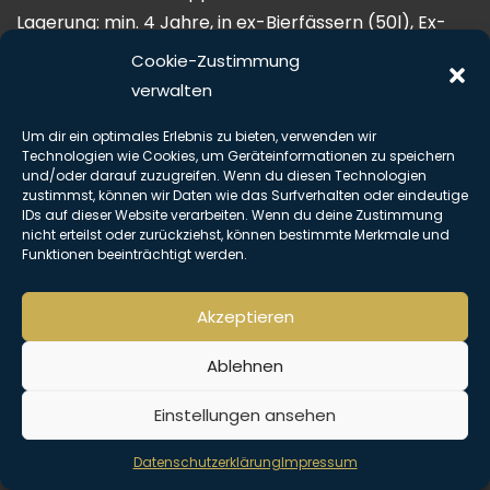
Lagerung: min. 4 Jahre, in ex-Bierfässern (50l), Ex-
Weinfässer
Cookie-Zustimmung
Alkoholanteil: 40%
verwalten
Beschreibung: Farbe: reingold
Um dir ein optimales Erlebnis zu bieten, verwenden wir
Aroma: fruchtig, Karamell, Vanille, Weinnoten,
Technologien wie Cookies, um Geräteinformationen zu speichern
Zitrusfrüchte, Malz
und/oder darauf zuzugreifen. Wenn du diesen Technologien
zustimmst, können wir Daten wie das Surfverhalten oder eindeutige
Geschmack: fruchtig, leicht würzig, Vanille,
IDs auf dieser Website verarbeiten. Wenn du deine Zustimmung
Eichenholz
nicht erteilst oder zurückziehst, können bestimmte Merkmale und
Funktionen beeinträchtigt werden.
Abgang: lang und würzig
ungefärbt, nicht gekühlt gefiltert
Akzeptieren
Copyright © Alle Rechte vorbehalten. The Hemingway Club 2026 |
Impressum
|
Datenschutz
Ablehnen
Einstellungen ansehen
Datenschutzerklärung
Impressum