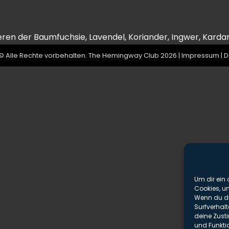
eren der Baumfuchsie, Lavendel, Koriander, Ingwer, Karda
© Alle Rechte vorbehalten. The Hemingway Club 2026 |
Impressum
|
D
Um dir ein 
Cookies, u
Wenn du di
Surfverhalt
deine Zust
und Funkti