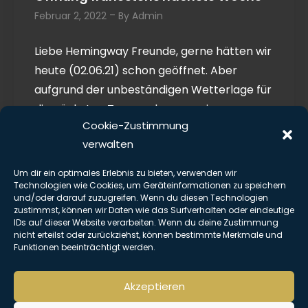
Februar 2, 2022
By
Admin
Liebe Hemingway Freunde, gerne hätten wir
heute (02.06.21) schon geöffnet. Aber
aufgrund der unbeständigen Wetterlage für
die nächsten Tage und wegen einer
Cookie-Zustimmung
bürokratischen Meinungsverschiedenheit
verwalten
mit dem Rathaus, aufgrundderer wir
momentan keine Schirme aufstellen
Um dir ein optimales Erlebnis zu bieten, verwenden wir
können, haben wir uns […]
Technologien wie Cookies, um Geräteinformationen zu speichern
und/oder darauf zuzugreifen. Wenn du diesen Technologien
zustimmst, können wir Daten wie das Surfverhalten oder eindeutige
IDs auf dieser Website verarbeiten. Wenn du deine Zustimmung
Read more
nicht erteilst oder zurückziehst, können bestimmte Merkmale und
Funktionen beeinträchtigt werden.
Akzeptieren